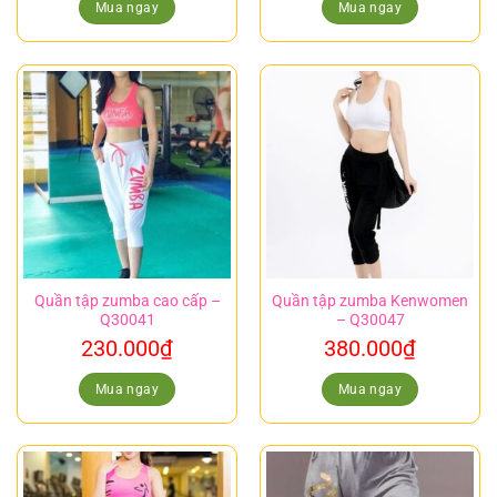
Mua ngay
Mua ngay
Quần tập zumba cao cấp –
Quần tập zumba Kenwomen
Q30041
– Q30047
230.000
₫
380.000
₫
Mua ngay
Mua ngay