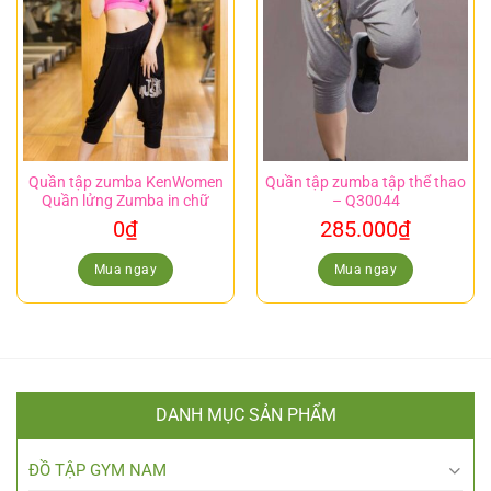
Quần tập zumba KenWomen
Quần tập zumba tập thể thao
Quần lửng Zumba in chữ
– Q30044
0
₫
285.000
₫
Mua ngay
Mua ngay
DANH MỤC SẢN PHẨM
ĐỒ TẬP GYM NAM