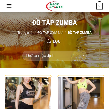
Chuyển
0
đến
nội
ĐỒ TẬP ZUMBA
dung
Trang chủ
/
ĐỒ TẬP GYM NỮ
/
ĐỒ TẬP ZUMBA
LỌC