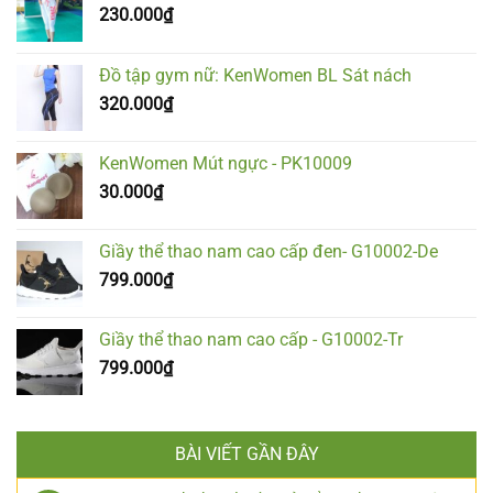
230.000
₫
Đồ tập gym nữ: KenWomen BL Sát nách
320.000
₫
KenWomen Mút ngực - PK10009
30.000
₫
Giầy thể thao nam cao cấp đen- G10002-De
799.000
₫
Giầy thể thao nam cao cấp - G10002-Tr
799.000
₫
BÀI VIẾT GẦN ĐÂY