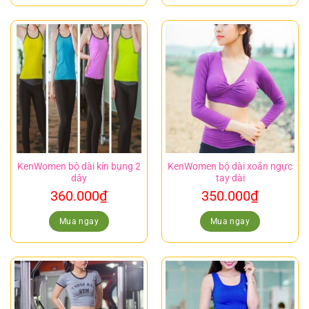
KenWomen bộ dài kín bụng 2
KenWomen bộ dài xoắn ngực
dây
tay dài
360.000
₫
350.000
₫
Mua ngay
Mua ngay