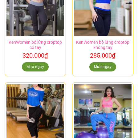
KenWomen bộ lửng croptop
KenWomen bộ lửng croptop
có tay
không tay
320.000
₫
285.000
₫
Mua ngay
Mua ngay