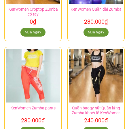
KenWomen Croptop Zumba
KenWomen Quần dài Zumba
có tay
0
₫
280.000
₫
Mua ngay
Mua ngay
KenWomen Zumba pants
Quần baggy nữ: Quần lửng
Zumba khoét lỗ KenWomen
230.000
₫
240.000
₫