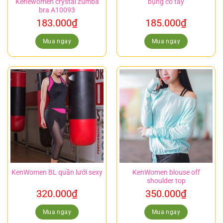
Kenewomen crystal zumba
bụng có tay
bra A10093
183.000
₫
185.000
₫
Mua ngay
Mua ngay
KenWomen BL quần lưới sexy
KenWomen blouse off
shoulder top
320.000
₫
350.000
₫
Mua ngay
Mua ngay