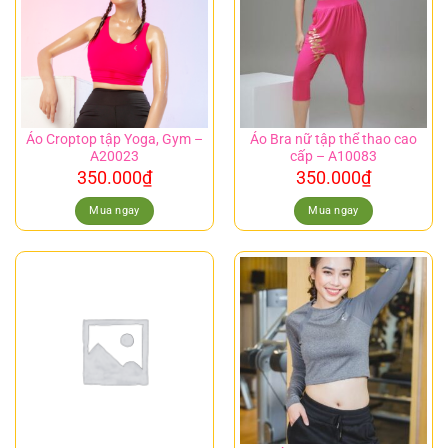
Áo Croptop tập Yoga, Gym –
Áo Bra nữ tập thể thao cao
A20023
cấp – A10083
350.000
₫
350.000
₫
Mua ngay
Mua ngay