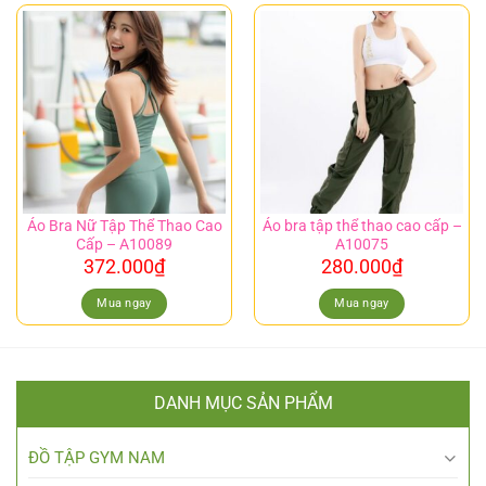
Áo Bra Nữ Tập Thể Thao Cao
Áo bra tập thể thao cao cấp –
Cấp – A10089
A10075
372.000
₫
280.000
₫
Mua ngay
Mua ngay
DANH MỤC SẢN PHẨM
ĐỒ TẬP GYM NAM