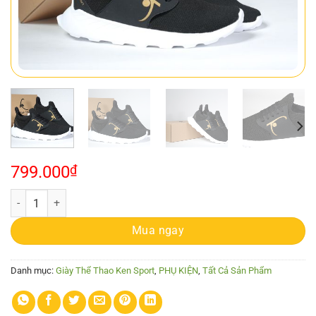
799.000
₫
Giầy thể thao nam cao cấp đen- G10002-De số lượng
Mua ngay
Danh mục:
Giày Thể Thao Ken Sport
,
PHỤ KIỆN
,
Tất Cả Sản Phẩm