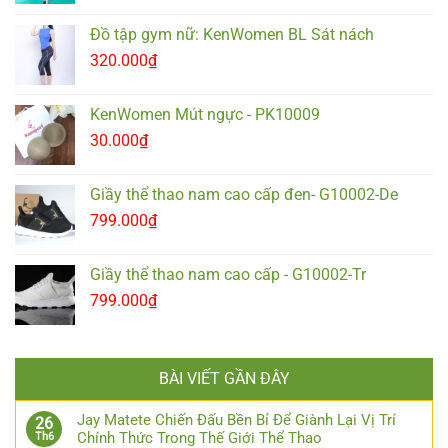
Đồ tập gym nữ: KenWomen BL Sát nách
320.000
₫
KenWomen Mút ngực - PK10009
30.000
₫
Giầy thể thao nam cao cấp đen- G10002-De
799.000
₫
Giầy thể thao nam cao cấp - G10002-Tr
799.000
₫
BÀI VIẾT GẦN ĐÂY
Jay Matete Chiến Đấu Bền Bỉ Để Giành Lại Vị Trí
26
Chính Thức Trong Thế Giới Thể Thao
Th6