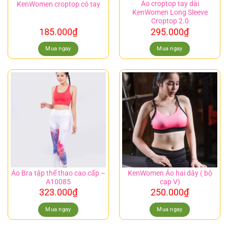
Áo croptop tay dài
KenWomen croptop có tay
KenWomen Long Sleeve
Croptop 2.0
185.000
₫
295.000
₫
Mua ngay
Mua ngay
Áo Bra tập thể thao cao cấp –
KenWomen Áo hai dây ( bộ
A10085
cạp V)
323.000
₫
250.000
₫
Mua ngay
Mua ngay