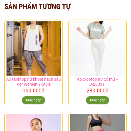
SẢN PHẨM TƯƠNG TỰ
Áo tanktop nữ khoét nách sâu
Áo croptop nữ có mũ –
KenWomen Y-Style
A20031
160.000
₫
280.000
₫
Mua ngay
Mua ngay