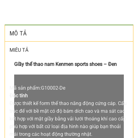
MÔ TẢ
MIÊU TẢ
Giầy thể thao nam Kenmen sports shoes – Đen
Mã sản phẩm:
G10002-De
Đặc tính
Được thiết kế form thể thao năng động cứng cáp. Cấu
trúc đế với bề mặt có độ bám dích cao và ma sát cao
kết hợp với mặt giầy bằng vải lưới thoáng khí cao cấp
phù hợp với bất cứ loại địa hình nào giúp bạn thoải
mái trong các hoạt động thường nhật.