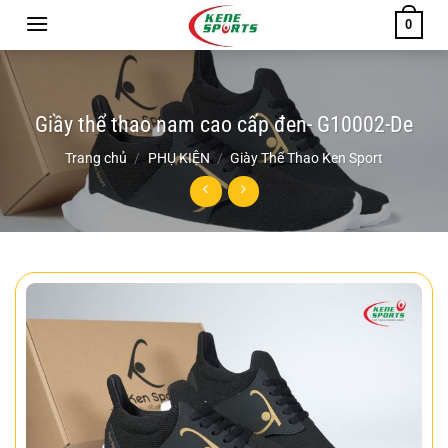
Chuyển
0
đến
nội
dung
Giầy thể thao nam cao cấp đen- G10002-De
Trang chủ
/
PHỤ KIỆN
/
Giày Thể Thao Ken Sport