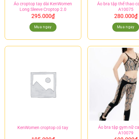
Áo croptop tay dài KenWomen
Áo bra tập thể thao c
Long Sleeve Croptop 2.0
A10075
295.000
₫
280.000
₫
Mua ngay
Mua ngay
Áo bra tập gym nữ c
KenWomen croptop có tay
A10079