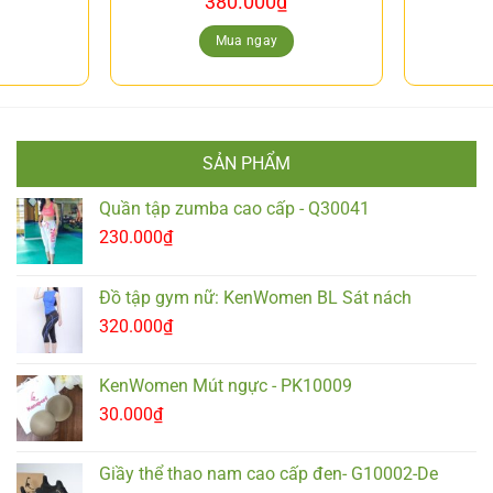
380.000
₫
Mua ngay
SẢN PHẨM
Quần tập zumba cao cấp - Q30041
230.000
₫
Đồ tập gym nữ: KenWomen BL Sát nách
320.000
₫
KenWomen Mút ngực - PK10009
30.000
₫
Giầy thể thao nam cao cấp đen- G10002-De