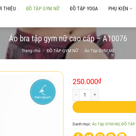
ỚI THIỆU
ĐỒ TẬP GYM NỮ
ĐỒ TẬP YOGA
PHỤ KIỆN
Áo bra tập gym nữ cao cấp – A10076
Trang chủ
/
ĐỒ TẬP GYM NỮ
/
Áo Tập GYM Nữ
250.000
₫
Áo bra tập gym nữ cao cấp - A10
Danh mục:
Áo Tập GYM Nữ
,
ĐỒ TẬP