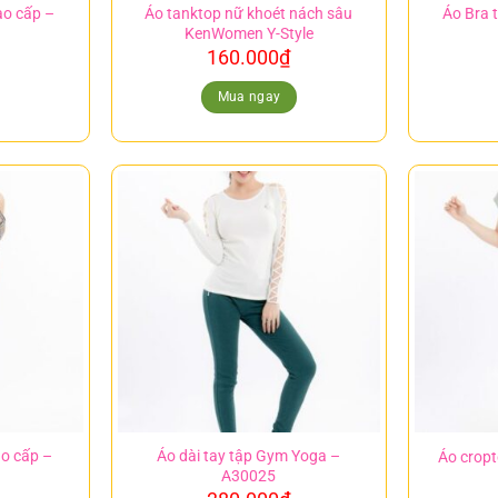
ao cấp –
Áo tanktop nữ khoét nách sâu
Áo Bra 
KenWomen Y-Style
160.000
₫
Mua ngay
ao cấp –
Áo dài tay tập Gym Yoga –
Áo crop
A30025