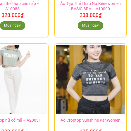
tập thể thao cao cấp –
Áo Tập Thể Thao Nữ Kenewomen
A10085
BASIC BRA – A10090
323.000
₫
238.000
₫
Mua ngay
Mua ngay
top nữ có mũ – A20031
Áo Croptop Sunshine KenWomen