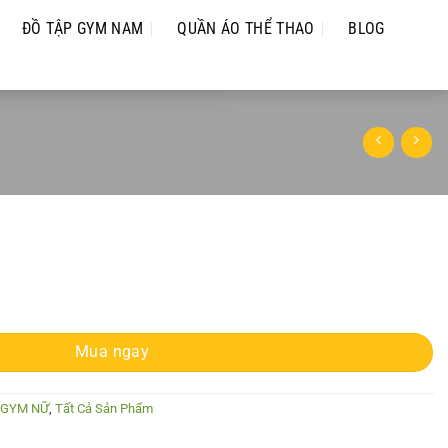
ĐỒ TẬP GYM NAM
QUẦN ÁO THỂ THAO
BLOG
076 số lượng
Mua ngay
 GYM NỮ
,
Tất Cả Sản Phẩm