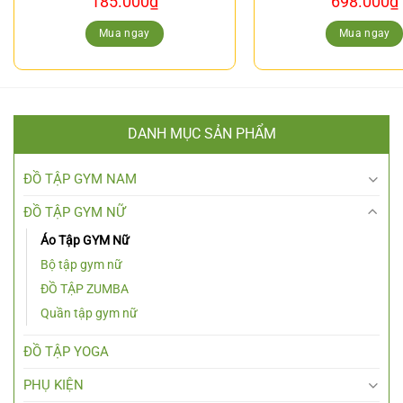
185.000
₫
698.000
₫
Mua ngay
Mua ngay
DANH MỤC SẢN PHẨM
ĐỒ TẬP GYM NAM
ĐỒ TẬP GYM NỮ
Áo Tập GYM Nữ
Bộ tập gym nữ
ĐỒ TẬP ZUMBA
Quần tập gym nữ
ĐỒ TẬP YOGA
PHỤ KIỆN