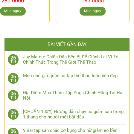
280.000
₫
185.000
₫
Mua ngay
Mua ngay
BÀI VIẾT GẦN ĐÂY
Jay Matete Chiến Đấu Bền Bỉ Để Giành Lại Vị Trí
26
Chính Thức Trong Thế Giới Thể Thao
Th6
Mẹo nhỏ giữ quần áo tập thể thao luôn bền đẹp
06
Th1
Địa Điểm Mua Thảm Tập Yoga Chính Hãng Tại Hà
06
Nội
Th1
[CHUẨN 100%] Hướng dẫn chạy bộ giảm cân trong
06
1 tháng cho người mới bắt đầu
Th1
9 Bài tập săn chắc cơ bụng cho nữ giảm eo bền
06