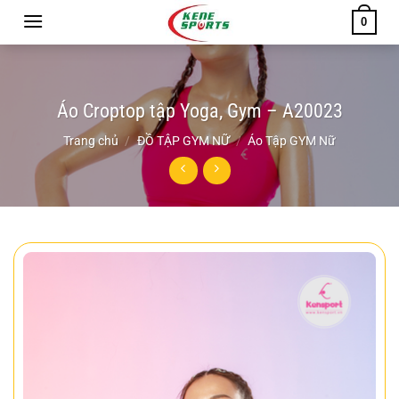
Chuyển
0
đến
nội
dung
Áo Croptop tập Yoga, Gym – A20023
Trang chủ
/
ĐỒ TẬP GYM NỮ
/
Áo Tập GYM Nữ