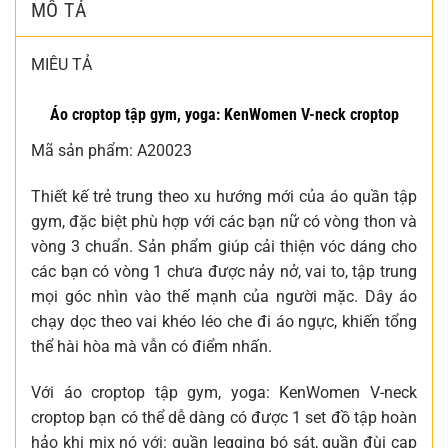
MÔ TẢ
MIÊU TẢ
Áo croptop tập gym, yoga: KenWomen V-neck croptop
Mã sản phẩm: A20023
Thiết kế trẻ trung theo xu hướng mới của áo quần tập
gym, đặc biệt phù hợp với các bạn nữ có vòng thon và
vòng 3 chuẩn. Sản phẩm giúp cải thiện vóc dáng cho
các bạn có vòng 1 chưa được nảy nở, vai to, tập trung
mọi góc nhìn vào thế mạnh của người mặc. Dây áo
chạy dọc theo vai khéo léo che đi áo ngực, khiến tổng
thể hài hòa mà vẫn có điểm nhấn.
Với áo croptop tập gym, yoga: KenWomen V-neck
croptop bạn có thể dễ dàng có được 1 set đồ tập hoàn
hảo khi mix nó với: quần legging bó sát, quần đùi cạp