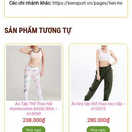
Các chi nhánh khác:
https://kensport.vn/pages/lien-he
SẢN PHẨM TƯƠNG TỰ
Áo Tập Thể Thao Nữ
Áo bra tập thể thao cao cấp –
Kenewomen BASIC BRA –
A10075
A10090
238.000
₫
280.000
₫
Mua ngay
Mua ngay