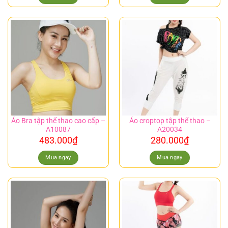
Áo Bra tập thể thao cao cấp –
Áo croptop tập thể thao –
A10087
A20034
483.000
₫
280.000
₫
Mua ngay
Mua ngay