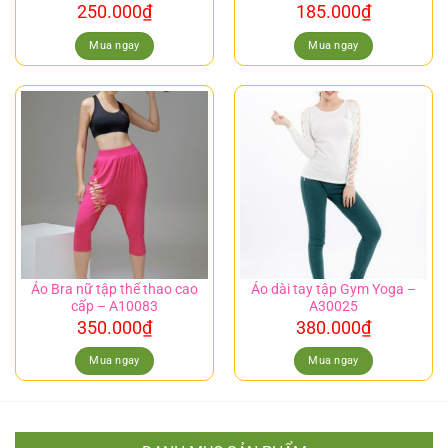
250.000
₫
185.000
₫
Mua ngay
Mua ngay
Áo Bra nữ tập thể thao cao
Áo dài tay tập Gym Yoga –
cấp – A10083
A30025
350.000
₫
380.000
₫
Mua ngay
Mua ngay