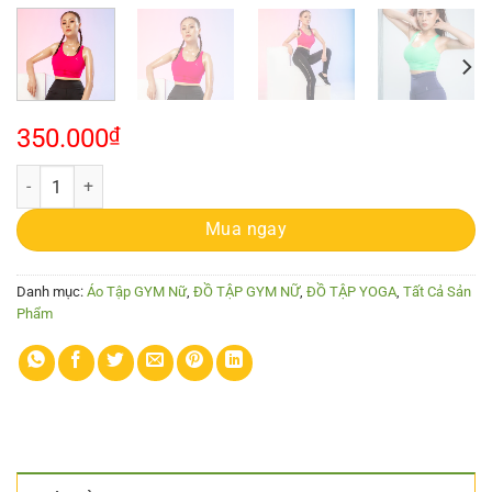
350.000
₫
Áo Croptop tập Yoga, Gym - A20023 số lượng
Mua ngay
Danh mục:
Áo Tập GYM Nữ
,
ĐỒ TẬP GYM NỮ
,
ĐỒ TẬP YOGA
,
Tất Cả Sản
Phẩm