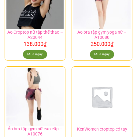
Áo Croptop nữ tập thể thao –
Áo bra tập gym yoga nữ –
A20044
A10080
138.000
₫
250.000
₫
Mua ngay
Mua ngay
Áo bra tập gym nữ cao cấp –
KenWomen croptop có tay
A10076