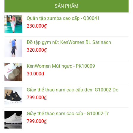
SẢN PHẨM
Quần tập zumba cao cấp - Q30041
230.000
₫
Đồ tập gym nữ: KenWomen BL Sát nách
320.000
₫
KenWomen Mút ngực - PK10009
30.000
₫
Giầy thể thao nam cao cấp đen- G10002-De
799.000
₫
Giầy thể thao nam cao cấp - G10002-Tr
799.000
₫