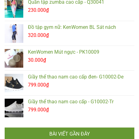
Quần tập zumba cao cấp - Q30041
230.000
₫
Đồ tập gym nữ: KenWomen BL Sát nách
320.000
₫
KenWomen Mút ngực - PK10009
30.000
₫
Giầy thể thao nam cao cấp đen- G10002-De
799.000
₫
Giầy thể thao nam cao cấp - G10002-Tr
799.000
₫
BÀI VIẾT GẦN ĐÂY