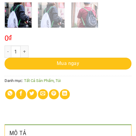
0
₫
Balo dây rút số lượng
Mua ngay
Danh mục:
Tất Cả Sản Phẩm
,
Túi
MÔ TẢ