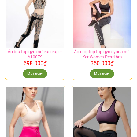
Áo bra tập gym nữ cao cấp –
Áo croptop tập gym, yoga nữ:
A10079
KenWomen Pearl bra
698.000
₫
350.000
₫
Mua ngay
Mua ngay