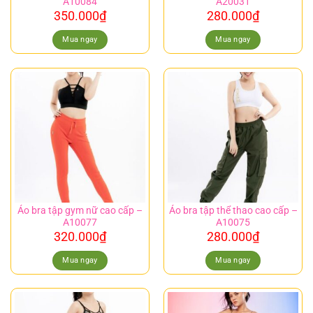
A10084
A20031
350.000
₫
280.000
₫
Mua ngay
Mua ngay
Áo bra tập gym nữ cao cấp –
Áo bra tập thể thao cao cấp –
A10077
A10075
320.000
₫
280.000
₫
Mua ngay
Mua ngay