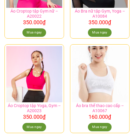
Áo Croptop tập Gym nữ –
Áo Bra nữ tập Gym, Yoga –
A20022
A10084
350.000
₫
350.000
₫
Mua ngay
Mua ngay
Áo Croptop tập Yoga, Gym –
Áo bra thể thao cao cấp –
A20023
A10067
350.000
₫
160.000
₫
Mua ngay
Mua ngay