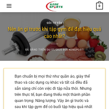
Chuyển
0
đến
nội
dung
GÓC TƯ VẤN
Nên ăn gì trước khi tập gym để đạt hiệu quả
cao nhất?
ĐÃ ĐĂNG TRÊN
06/01/2025
BỞI
KENSPORT
Bạn chuẩn bị mọi thứ như quần áo, giày thể
thao và các dụng cụ khác và tất cả đều đã
sẵn sàng chỉ còn việc đi tập nữa thôi. Nhưng
trên thực tế, bạn đang thiếu một thành phần
quan trọng: Năng lượng. Vậy ăn gì trước và
sau khi tập gym để có buổi tập hiệu quả nhất