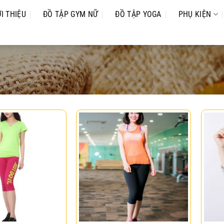
ỚI THIỆU
ĐỒ TẬP GYM NỮ
ĐỒ TẬP YOGA
PHỤ KIỆN