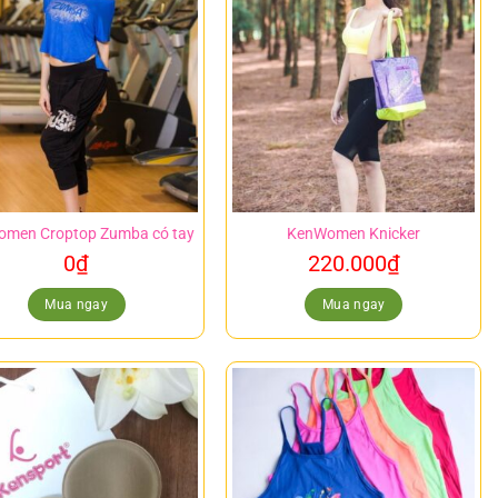
men Croptop Zumba có tay
KenWomen Knicker
0
₫
220.000
₫
Mua ngay
Mua ngay