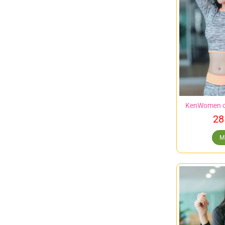
KenWomen cr
28
M