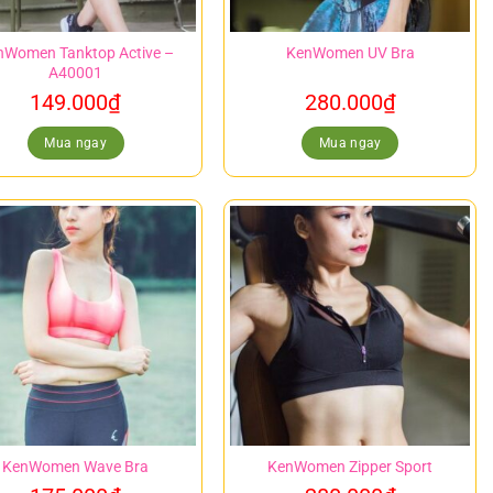
nWomen Tanktop Active –
KenWomen UV Bra
A40001
149.000
₫
280.000
₫
Mua ngay
Mua ngay
KenWomen Wave Bra
KenWomen Zipper Sport