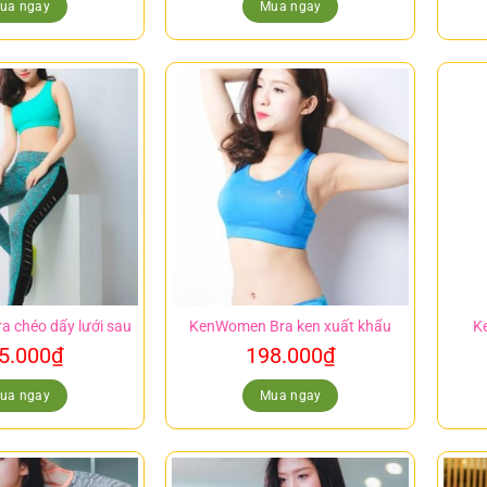
ua ngay
Mua ngay
 chéo dấy lưới sau
KenWomen Bra ken xuất khẩu
K
5.000
₫
198.000
₫
ua ngay
Mua ngay