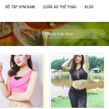
ĐỒ TẬP GYM NAM
QUẦN ÁO THỂ THAO
BLOG