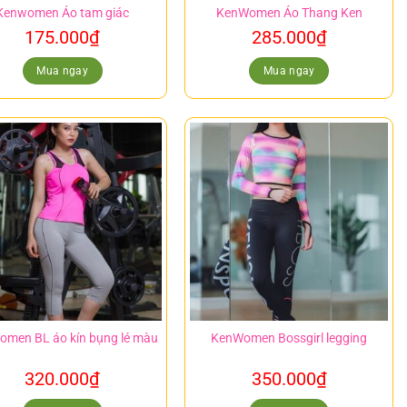
Kenwomen Áo tam giác
KenWomen Áo Thang Ken
175.000
₫
285.000
₫
Mua ngay
Mua ngay
men BL áo kín bụng lé màu
KenWomen Bossgirl legging
320.000
₫
350.000
₫