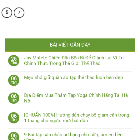
5
BÀI VIẾT GẦN ĐÂY
Jay Matete Chiến Đấu Bền Bỉ Để Giành Lại Vị Trí
26
Chính Thức Trong Thế Giới Thể Thao
Th6
Mẹo nhỏ giữ quần áo tập thể thao luôn bền đẹp
06
Th1
Địa Điểm Mua Thảm Tập Yoga Chính Hãng Tại Hà
06
Nội
Th1
[CHUẨN 100%] Hướng dẫn chạy bộ giảm cân trong
06
1 tháng cho người mới bắt đầu
Th1
9 Bài tập săn chắc cơ bụng cho nữ giảm eo bền
06
Th1