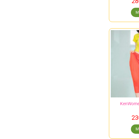
28
M
KenWome
23
M