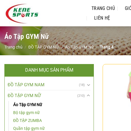
Chuyển
TRANG CHỦ
GI
đến
nội
LIÊN HỆ
dung
Áo Tập GYM Nữ
Trang chủ
/
ĐỒ TẬP GYM NỮ
/
Áo Tập GYM Nữ
/
Trang 4
DANH MỤC SẢN PHẨM
ĐỒ TẬP GYM NAM
(18)
ĐỒ TẬP GYM NỮ
(210)
Áo Tập GYM Nữ
Bộ tập gym nữ
ĐỒ TẬP ZUMBA
Quần tập gym nữ