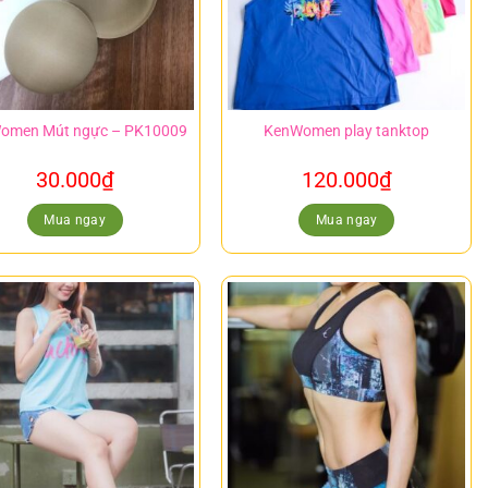
omen Mút ngực – PK10009
KenWomen play tanktop
30.000
₫
120.000
₫
Mua ngay
Mua ngay