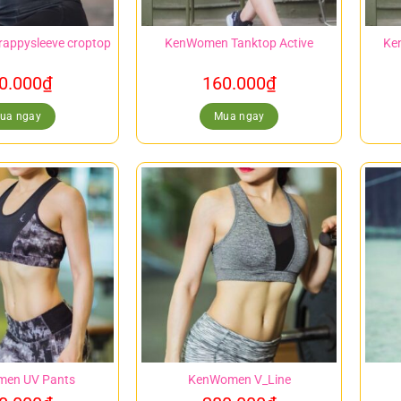
appysleeve croptop
KenWomen Tanktop Active
Ke
0.000
₫
160.000
₫
ua ngay
Mua ngay
en UV Pants
KenWomen V_Line