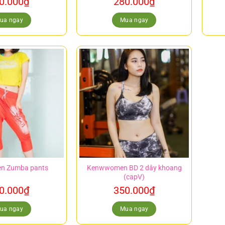
0.000
₫
280.000
₫
ua ngay
Mua ngay
n Zumba pants
Kenwwomen BD 2 dây khoang
(capV)
0.000
₫
350.000
₫
ua ngay
Mua ngay