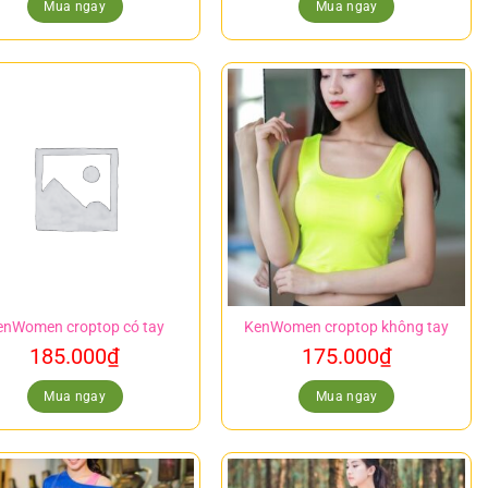
Mua ngay
Mua ngay
enWomen croptop có tay
KenWomen croptop không tay
185.000
₫
175.000
₫
Mua ngay
Mua ngay