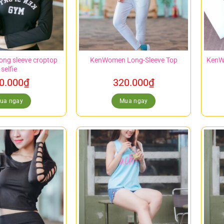
ng sleeve croptop
KenWomen Long-Sleeve Top
KenW
selfie
0.000
₫
320.000
₫
ua ngay
Mua ngay