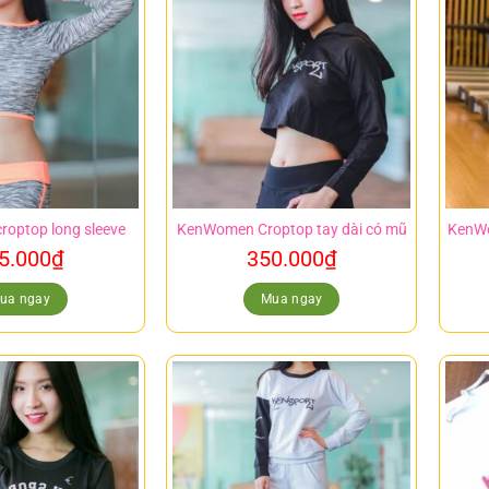
optop long sleeve
KenWomen Croptop tay dài có mũ
KenWo
5.000
₫
350.000
₫
ua ngay
Mua ngay