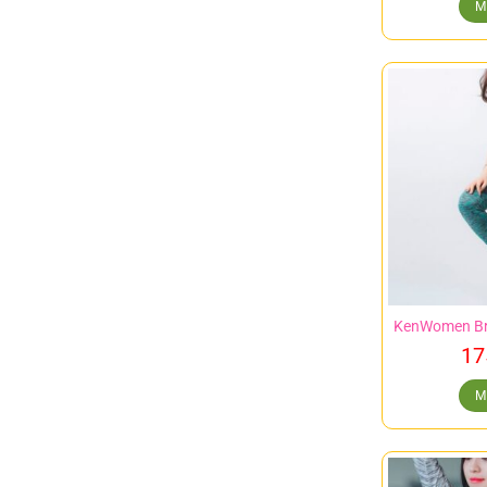
M
KenWomen Bra
17
M