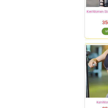
KenWomen Str
35
M
KenWom