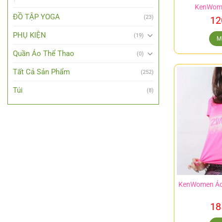
KenWome
ĐỒ TẬP YOGA
(23)
12
PHỤ KIỆN
(19)
M
Quần Áo Thể Thao
(0)
Tất Cả Sản Phẩm
(252)
Túi
(8)
KenWomen Áo 
18