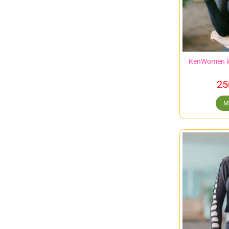
KenWomen lo
25
M