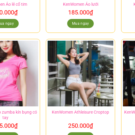
n Áo lẻ cổ tim
KenWomen Áo lưới
0.000
₫
185.000
₫
ua ngay
Mua ngay
zumba kín bụng có
KenWomen Athleisure Croptop
KenWo
tay
5.000
₫
250.000
₫