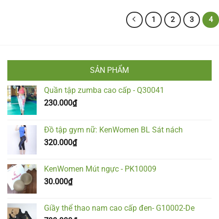
1
2
3
4
SẢN PHẨM
Quần tập zumba cao cấp - Q30041
230.000
₫
Đồ tập gym nữ: KenWomen BL Sát nách
320.000
₫
KenWomen Mút ngực - PK10009
30.000
₫
Giầy thể thao nam cao cấp đen- G10002-De