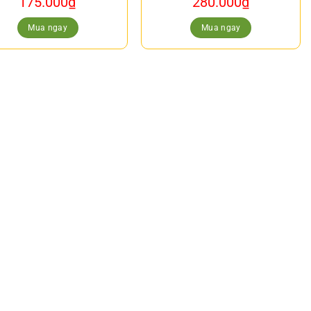
175.000
₫
280.000
₫
Mua ngay
Mua ngay