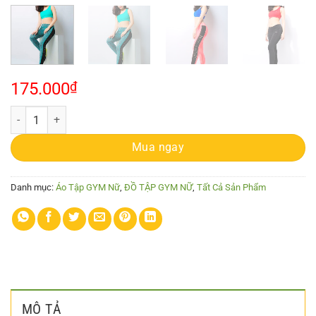
175.000
₫
KenWomen Bra chéo dấy lưới sau số lượng
Mua ngay
Danh mục:
Áo Tập GYM Nữ
,
ĐỒ TẬP GYM NỮ
,
Tất Cả Sản Phẩm
MÔ TẢ