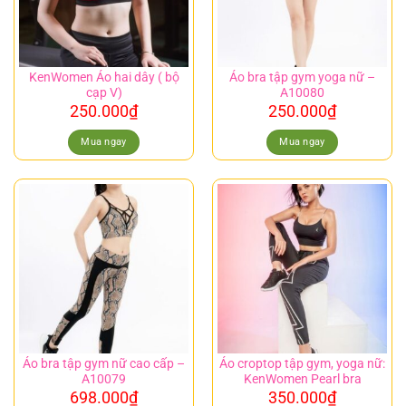
KenWomen Áo hai dây ( bộ
Áo bra tập gym yoga nữ –
cạp V)
A10080
250.000
₫
250.000
₫
Mua ngay
Mua ngay
Áo bra tập gym nữ cao cấp –
Áo croptop tập gym, yoga nữ:
A10079
KenWomen Pearl bra
698.000
₫
350.000
₫