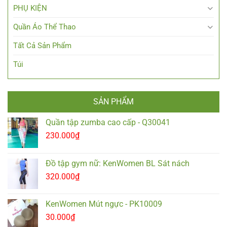
PHỤ KIỆN
Quần Áo Thể Thao
Tất Cả Sản Phẩm
Túi
SẢN PHẨM
Quần tập zumba cao cấp - Q30041
230.000
₫
Đồ tập gym nữ: KenWomen BL Sát nách
320.000
₫
KenWomen Mút ngực - PK10009
30.000
₫