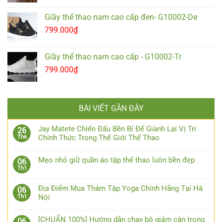
Giầy thể thao nam cao cấp đen- G10002-De
799.000
₫
Giầy thể thao nam cao cấp - G10002-Tr
799.000
₫
BÀI VIẾT GẦN ĐÂY
Jay Matete Chiến Đấu Bền Bỉ Để Giành Lại Vị Trí
26
Chính Thức Trong Thế Giới Thể Thao
Th6
Mẹo nhỏ giữ quần áo tập thể thao luôn bền đẹp
06
Th1
Địa Điểm Mua Thảm Tập Yoga Chính Hãng Tại Hà
06
Nội
Th1
[CHUẨN 100%] Hướng dẫn chạy bộ giảm cân trong
06