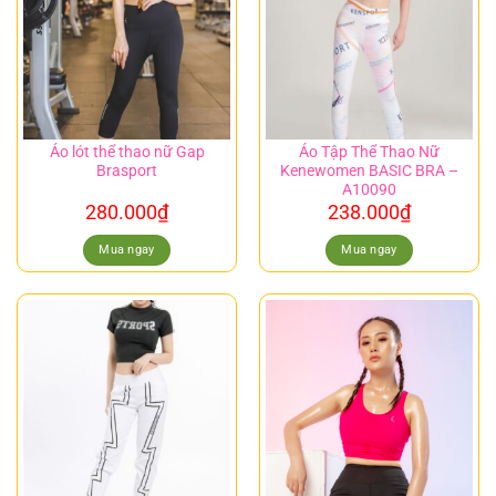
Áo lót thể thao nữ Gap
Áo Tập Thể Thao Nữ
Brasport
Kenewomen BASIC BRA –
A10090
280.000
₫
238.000
₫
Mua ngay
Mua ngay