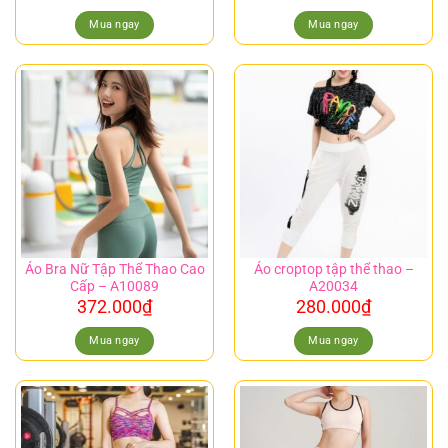
Mua ngay
Mua ngay
Áo Bra Nữ Tập Thể Thao Cao
Áo croptop tập thể thao –
Cấp – A10089
A20034
372.000
₫
280.000
₫
Mua ngay
Mua ngay