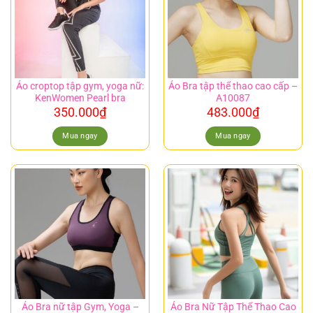
Áo croptop tập gym, yoga nữ:
Áo Bra tập thể thao cao cấp –
KenWomen Pearl bra
A10087
350.000
₫
483.000
₫
Mua ngay
Mua ngay
Áo Bra nữ tập Gym, Yoga –
Áo Bra Nữ Tập Thể Thao Cao