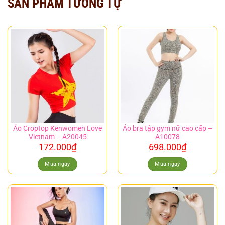
SẢN PHẨM TƯƠNG TỰ
Áo Croptop Kenwomen Love
Áo bra tập gym nữ cao cấp –
Vietnam – A20045
A10078
172.000
₫
698.000
₫
Mua ngay
Mua ngay