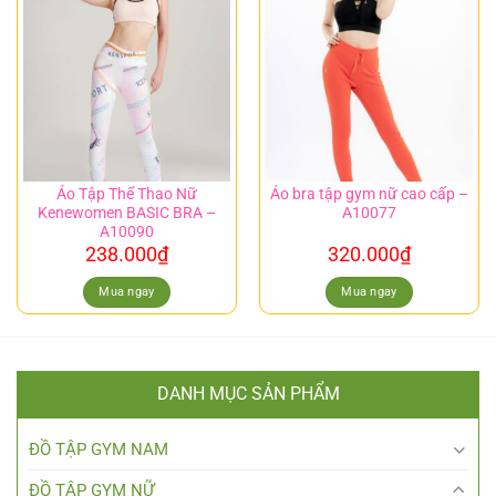
Áo Tập Thể Thao Nữ
Áo bra tập gym nữ cao cấp –
Kenewomen BASIC BRA –
A10077
A10090
238.000
₫
320.000
₫
Mua ngay
Mua ngay
DANH MỤC SẢN PHẨM
ĐỒ TẬP GYM NAM
ĐỒ TẬP GYM NỮ