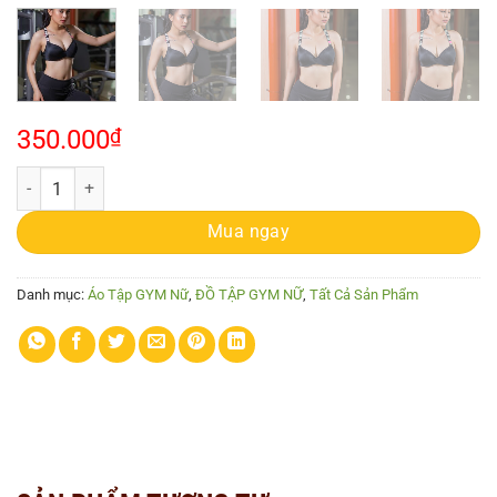
350.000
₫
Áo tập quả đúc thái lan số lượng
Mua ngay
Danh mục:
Áo Tập GYM Nữ
,
ĐỒ TẬP GYM NỮ
,
Tất Cả Sản Phẩm