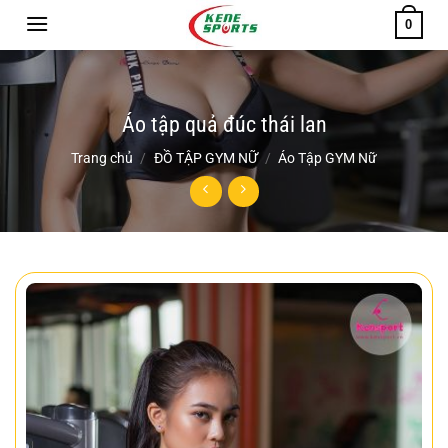
Chuyển
0
đến
nội
dung
Áo tập quả đúc thái lan
Trang chủ
/
ĐỒ TẬP GYM NỮ
/
Áo Tập GYM Nữ