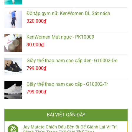
Đồ tập gym nữ: KenWomen BL Sát nách
320.000
₫
KenWomen Mút ngực - PK10009
30.000
₫
Giầy thể thao nam cao cấp đen- G10002-De
799.000
₫
Giầy thể thao nam cao cấp - G10002-Tr
799.000
₫
BÀI VIẾT GẦN ĐÂY
Jay Matete Chiến Đấu Bền Bỉ Để Giành Lại Vị Trí
26
Th6