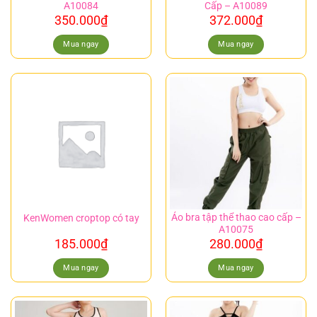
A10084
Cấp – A10089
350.000
₫
372.000
₫
Mua ngay
Mua ngay
Áo bra tập thể thao cao cấp –
KenWomen croptop có tay
A10075
185.000
₫
280.000
₫
Mua ngay
Mua ngay