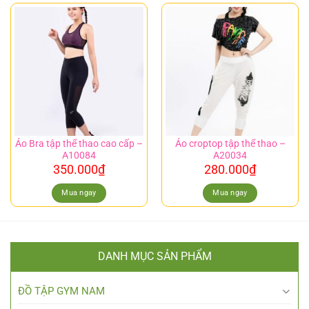
Áo Bra tập thể thao cao cấp –
Áo croptop tập thể thao –
A10084
A20034
350.000
₫
280.000
₫
Mua ngay
Mua ngay
DANH MỤC SẢN PHẨM
ĐỒ TẬP GYM NAM