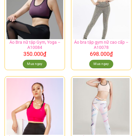
Áo Bra nữ tập Gym, Yoga –
Áo bra tập gym nữ cao cấp –
A10084
A10078
350.000
₫
698.000
₫
Mua ngay
Mua ngay