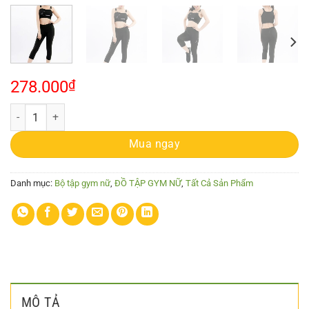
278.000
₫
Bộ tập gym nữ cao cấp - B30027 số lượng
Mua ngay
Danh mục:
Bộ tập gym nữ
,
ĐỒ TẬP GYM NỮ
,
Tất Cả Sản Phẩm
MÔ TẢ