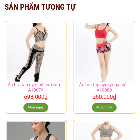
SẢN PHẨM TƯƠNG TỰ
Áo bra tập gym nữ cao cấp –
Áo bra tập gym yoga nữ –
A10079
A10080
698.000
₫
250.000
₫
Mua ngay
Mua ngay