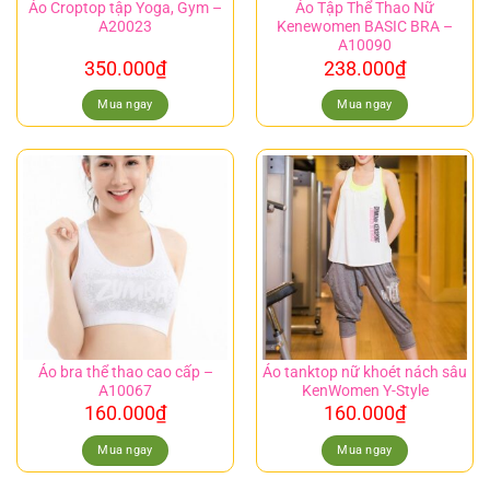
Áo Croptop tập Yoga, Gym –
Áo Tập Thể Thao Nữ
A20023
Kenewomen BASIC BRA –
A10090
350.000
₫
238.000
₫
Mua ngay
Mua ngay
Áo bra thể thao cao cấp –
Áo tanktop nữ khoét nách sâu
A10067
KenWomen Y-Style
160.000
₫
160.000
₫
Mua ngay
Mua ngay