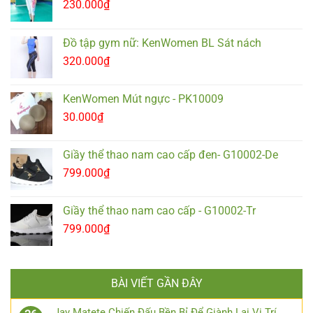
230.000
₫
Đồ tập gym nữ: KenWomen BL Sát nách
320.000
₫
KenWomen Mút ngực - PK10009
30.000
₫
Giầy thể thao nam cao cấp đen- G10002-De
799.000
₫
Giầy thể thao nam cao cấp - G10002-Tr
799.000
₫
BÀI VIẾT GẦN ĐÂY
Jay Matete Chiến Đấu Bền Bỉ Để Giành Lại Vị Trí