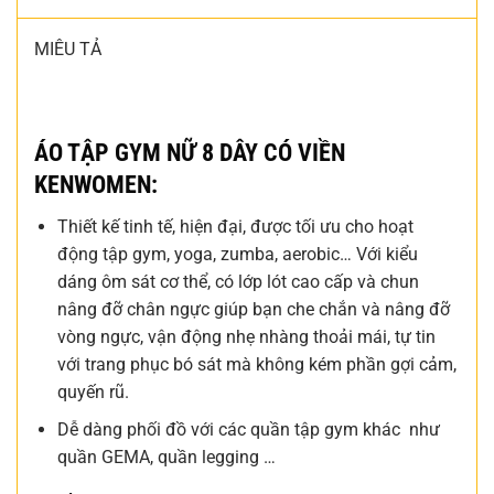
MIÊU TẢ
ÁO TẬP GYM NỮ 8 DÂY CÓ VIỀN
KENWOMEN:
Thiết kế tinh tế, hiện đại, được tối ưu cho hoạt
động tập gym, yoga, zumba, aerobic… Với kiểu
dáng ôm sát cơ thể, có lớp lót cao cấp và chun
nâng đỡ chân ngực giúp bạn che chắn và nâng đỡ
vòng ngực, vận động nhẹ nhàng thoải mái, tự tin
với trang phục bó sát mà không kém phần gợi cảm,
quyến rũ.
Dễ dàng phối đồ với các quần tập gym khác như
quần GEMA, quần legging …