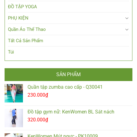
ĐỒ TẬP YOGA
PHỤ KIỆN
Quần Áo Thể Thao
Tất Cả Sản Phẩm
Túi
SẢN PHẨM
Quần tập zumba cao cấp - Q30041
230.000
₫
Đồ tập gym nữ: KenWomen BL Sát nách
320.000
₫
KenWomen Mút ngực - PK10009