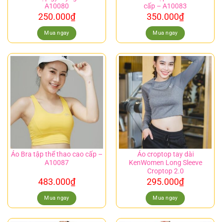
A10080
cấp – A10083
250.000
₫
350.000
₫
Mua ngay
Mua ngay
Áo Bra tập thể thao cao cấp –
Áo croptop tay dài
A10087
KenWomen Long Sleeve
Croptop 2.0
483.000
₫
295.000
₫
Mua ngay
Mua ngay