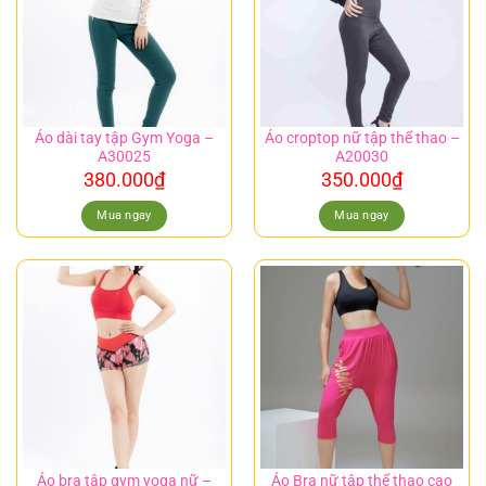
Áo dài tay tập Gym Yoga –
Áo croptop nữ tập thể thao –
A30025
A20030
380.000
₫
350.000
₫
Mua ngay
Mua ngay
Áo bra tập gym yoga nữ –
Áo Bra nữ tập thể thao cao