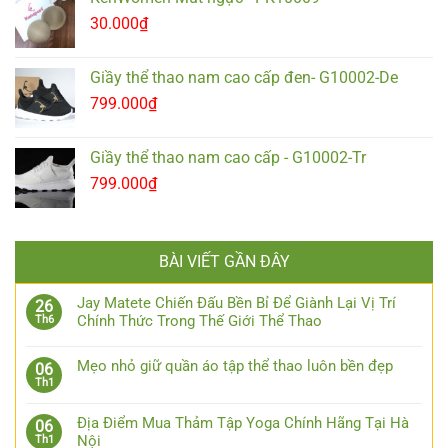
30.000
₫
Giầy thể thao nam cao cấp đen- G10002-De
799.000
₫
Giầy thể thao nam cao cấp - G10002-Tr
799.000
₫
BÀI VIẾT GẦN ĐÂY
Jay Matete Chiến Đấu Bền Bỉ Để Giành Lại Vị Trí
26
Chính Thức Trong Thế Giới Thể Thao
Th6
Mẹo nhỏ giữ quần áo tập thể thao luôn bền đẹp
06
Th1
Địa Điểm Mua Thảm Tập Yoga Chính Hãng Tại Hà
06
Nội
Th1