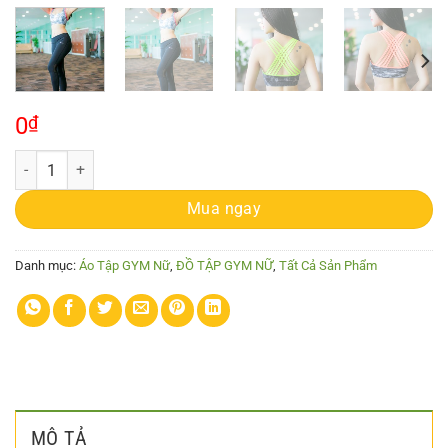
0
₫
KenWomen Áo 8 dây viền số lượng
Mua ngay
Danh mục:
Áo Tập GYM Nữ
,
ĐỒ TẬP GYM NỮ
,
Tất Cả Sản Phẩm
MÔ TẢ