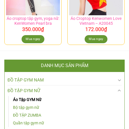
Áo croptop tập gym, yoga nữ:
Áo Croptop Kenwomen Love
KenWomen Pearl bra
Vietnam – A20045
350.000
₫
172.000
₫
Mua ngay
Mua ngay
DANH MỤC SẢN PHẨM
ĐỒ TẬP GYM NAM
ĐỒ TẬP GYM NỮ
Áo Tập GYM Nữ
Bộ tập gym nữ
ĐỒ TẬP ZUMBA
Quần tập gym nữ