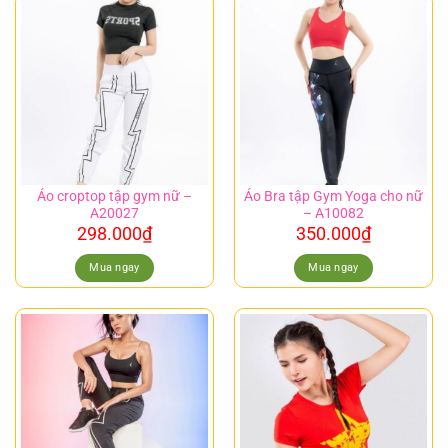
Áo croptop tập gym nữ –
Áo Bra tập Gym Yoga cho nữ
A20027
– A10082
298.000
₫
350.000
₫
Mua ngay
Mua ngay