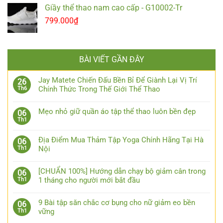
Giầy thể thao nam cao cấp - G10002-Tr
799.000
₫
BÀI VIẾT GẦN ĐÂY
Jay Matete Chiến Đấu Bền Bỉ Để Giành Lại Vị Trí
26
Chính Thức Trong Thế Giới Thể Thao
Th6
Mẹo nhỏ giữ quần áo tập thể thao luôn bền đẹp
06
Th1
Địa Điểm Mua Thảm Tập Yoga Chính Hãng Tại Hà
06
Nội
Th1
[CHUẨN 100%] Hướng dẫn chạy bộ giảm cân trong
06
1 tháng cho người mới bắt đầu
Th1
9 Bài tập săn chắc cơ bụng cho nữ giảm eo bền
06
vững
Th1