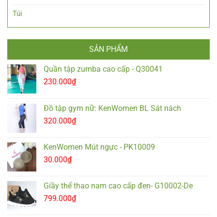
Túi
SẢN PHẨM
Quần tập zumba cao cấp - Q30041
230.000
₫
Đồ tập gym nữ: KenWomen BL Sát nách
320.000
₫
KenWomen Mút ngực - PK10009
30.000
₫
Giầy thể thao nam cao cấp đen- G10002-De
799.000
₫