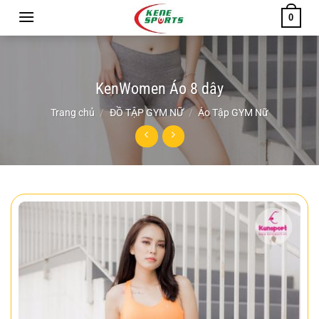
Chuyển
0
đến
nội
dung
KenWomen Áo 8 dây
Trang chủ
/
ĐỒ TẬP GYM NỮ
/
Áo Tập GYM Nữ