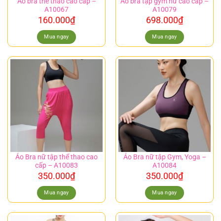
Áo bra thể thao cao cấp –
Áo bra tập gym nữ cao cấp –
A10067
A10079
160.000
₫
698.000
₫
Mua ngay
Mua ngay
Áo Bra nữ tập thể thao cao
Áo Bra nữ tập Gym, Yoga –
cấp – A10083
A10084
350.000
₫
350.000
₫
Mua ngay
Mua ngay