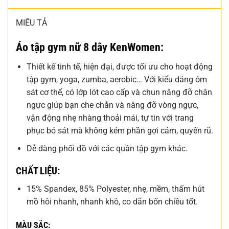
MIÊU TẢ
Áo tập gym nữ 8 dây KenWomen:
Thiết kế tinh tế, hiện đại, được tối ưu cho hoạt động
tập gym, yoga, zumba, aerobic… Với kiểu dáng ôm
sát cơ thể, có lớp lót cao cấp và chun nâng đỡ chân
ngực giúp bạn che chắn và nâng đỡ vòng ngực,
vận động nhẹ nhàng thoải mái, tự tin với trang
phục bó sát mà không kém phần gợi cảm, quyến rũ.
Dễ dàng phối đồ với các quần tập gym khác.
CHẤT LIỆU:
15% Spandex, 85% Polyester, nhẹ, mềm, thấm hút
mồ hôi nhanh, nhanh khô, co dãn bốn chiều tốt.
MÀU SẮC: