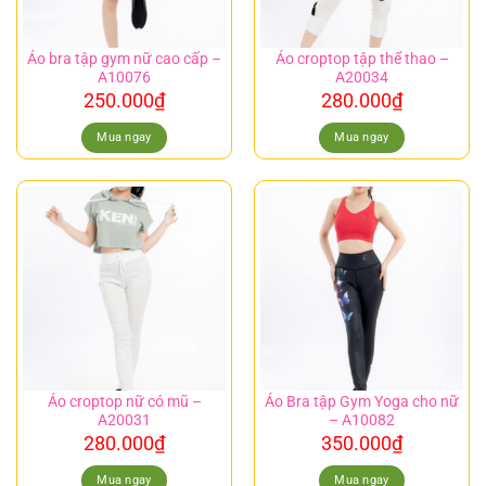
Áo bra tập gym nữ cao cấp –
Áo croptop tập thể thao –
A10076
A20034
250.000
₫
280.000
₫
Mua ngay
Mua ngay
Áo croptop nữ có mũ –
Áo Bra tập Gym Yoga cho nữ
A20031
– A10082
280.000
₫
350.000
₫
Mua ngay
Mua ngay