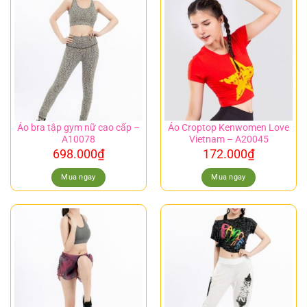
Áo bra tập gym nữ cao cấp –
Áo Croptop Kenwomen Love
A10078
Vietnam – A20045
698.000
₫
172.000
₫
Mua ngay
Mua ngay