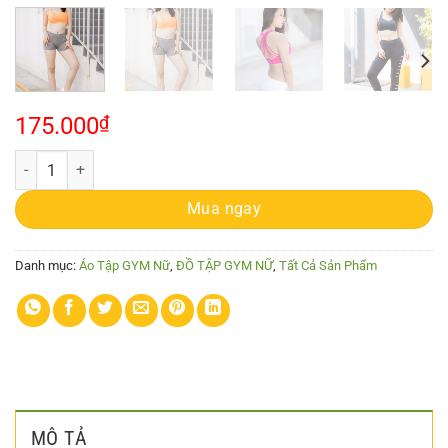
175.000
₫
KenWomen Áo 8 dây số lượng
Mua ngay
Danh mục:
Áo Tập GYM Nữ
,
ĐỒ TẬP GYM NỮ
,
Tất Cả Sản Phẩm
MÔ TẢ